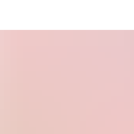
Service & 
Tourismus & 
Klima & Stadt-
Anträge
Freizeit
entwicklung