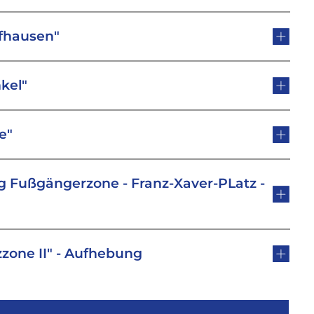
ffhausen"
kel"
e"
g Fußgängerzone - Franz-Xaver-PLatz -
zone II" - Aufhebung