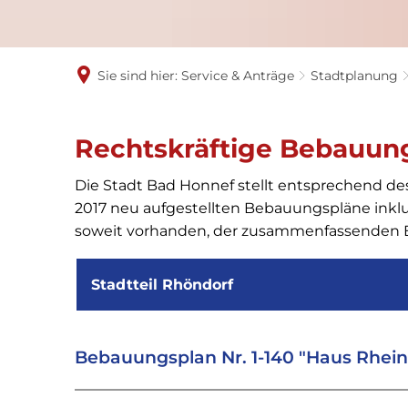
Sie sind hier:
Service & Anträge
Stadtplanung
Rechtskräftige Bebauung
Download-
Die Stadt Bad Honnef stellt entsprechend des
Angebote
2017 neu aufgestellten Bebauungspläne ink
soweit vorhanden, der zusammenfassenden
Stadtteil Rhöndorf
Bebauungsplan Nr. 1-140 "Haus Rheinf