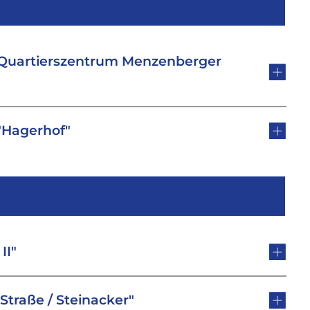
d Quartierszentrum Menzenberger
"Hagerhof"
II"
Straße / Steinacker"