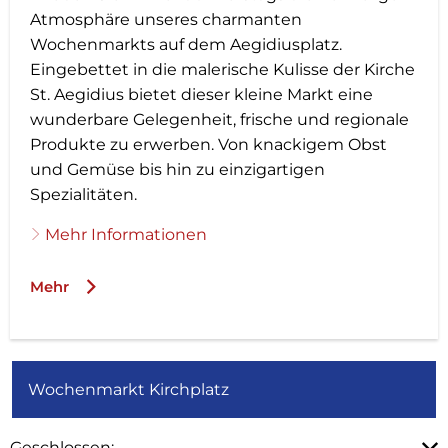
Atmosphäre unseres charmanten
Wochenmarkts auf dem Aegidiusplatz.
Eingebettet in die malerische Kulisse der Kirche
St. Aegidius bietet dieser kleine Markt eine
wunderbare Gelegenheit, frische und regionale
Produkte zu erwerben. Von knackigem Obst
und Gemüse bis hin zu einzigartigen
Spezialitäten.
Mehr Informationen
Mehr
Wochenmarkt Kirchplatz
Klicken, um weitere Öffnungs- oder Schließzeiten au
Geschlossen: