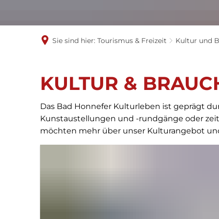
Sie sind hier:
Tourismus & Freizeit
Kultur und 
Kultur
KULTUR & BRAU
und
Das Bad Honnefer Kulturleben ist geprägt dur
Kunstaustellungen und -rundgänge oder zeitg
Brauchtum
möchten mehr über unser Kulturangebot und u
in
Bad
Honnef