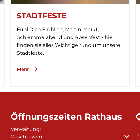
STADTFESTE
Fühl Dich Frühlich, Martinimarkt,
Schlemmerabend und Rosenfest - hier
finden sie alles Wichtige rund um unsere
Stadtfeste.
Mehr
Öffnungszeiten Rathaus
Verwaltung:
Klicken, um weitere Öffnungs- oder Schließzeiten
Geschlossen: