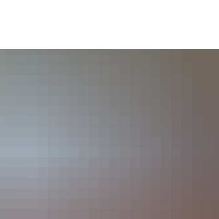
Service & 
Tourismus & 
Klima & Stadt-
Anträge
Freizeit
entwicklung