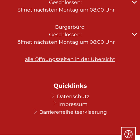
Klicken, um weitere Öffnungs- oder Schließzeiten au
Geschlossen:
öffnet nächsten Montag um 08:00 Uhr
Bürgerbüro:
Klicken, um weitere Öffnungs- oder Schließzeiten au
Geschlossen:
öffnet nächsten Montag um 08:00 Uhr
alle Öffnungszeiten in der Übersicht
Quicklinks
Datenschutz
Impressum
Barrierefreiheitserklaerung
Seite ei