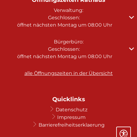
Verwaltung:
Klicken, um weitere Öffnungs- oder Schließzeiten au
Geschlossen:
öffnet nächsten Montag um 08:00 Uhr
Bürgerbüro:
Klicken, um weitere Öffnungs- oder Schließzeiten au
Geschlossen:
öffnet nächsten Montag um 08:00 Uhr
alle Öffnungszeiten in der Übersicht
Quicklinks
Datenschutz
Impressum
Barrierefreiheitserklaerung
Seite ein