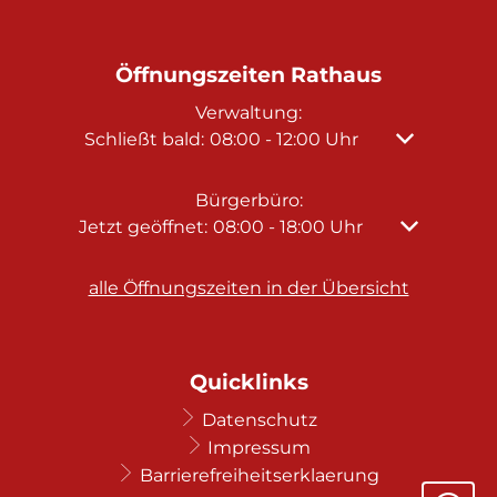
Öffnungszeiten Rathaus
Verwaltung:
Klicken, um weitere Öffnungs- oder Schließz
Schließt bald:
08:00
-
12:00
Uhr
Von 08:00 bi
Bürgerbüro:
Klicken, um weitere Öffnungs- oder Schließze
Jetzt geöffnet:
08:00
-
18:00
Uhr
Von 08:00 b
alle Öffnungszeiten in der Übersicht
Quicklinks
Datenschutz
Impressum
Barrierefreiheitserklaerung