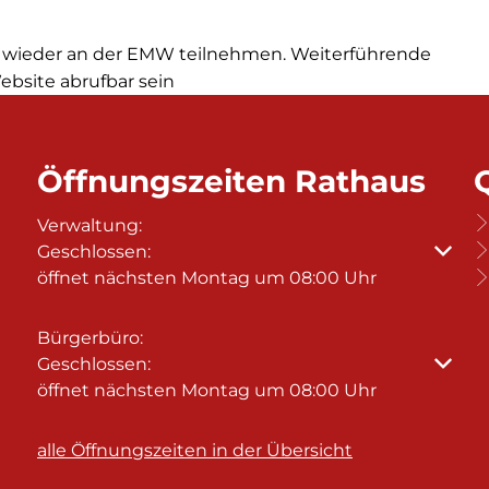
f wieder an der EMW teilnehmen. Weiterführende
ebsite abrufbar sein
Öffnungszeiten Rathaus
Verwaltung:
Klicken, um weitere Öffnungs- oder Schließzeiten
Geschlossen:
öffnet nächsten Montag um 08:00 Uhr
Bürgerbüro:
Klicken, um weitere Öffnungs- oder Schließzeiten
Geschlossen:
öffnet nächsten Montag um 08:00 Uhr
alle Öffnungszeiten in der Übersicht