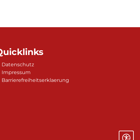
Quicklinks
Datenschutz
 auszublenden
Impressum
Barrierefreiheitserklaerung
 auszublenden
Seite ein