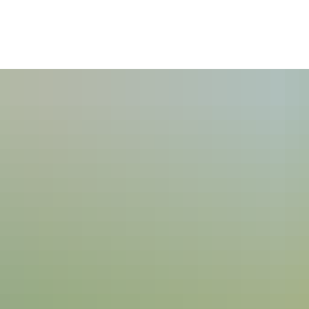
Service & 
Tourismus & 
Klima & Stadt-
Anträge
Freizeit
entwicklung