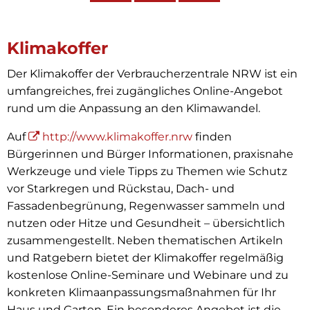
Klimakoffer
Klimakoffer
NRW
Der Klimakoffer der Verbraucherzentrale NRW ist ein
umfangreiches, frei zugängliches Online-Angebot
rund um die Anpassung an den Klimawandel.
Auf
http://www.klimakoffer.nrw
finden
Bürgerinnen und Bürger Informationen, praxisnahe
Werkzeuge und viele Tipps zu Themen wie Schutz
vor Starkregen und Rückstau, Dach- und
Fassadenbegrünung, Regenwasser sammeln und
nutzen oder Hitze und Gesundheit – übersichtlich
zusammengestellt. Neben thematischen Artikeln
und Ratgebern bietet der Klimakoffer regelmäßig
kostenlose Online-Seminare und Webinare und zu
konkreten Klimaanpassungsmaßnahmen für Ihr
Haus und Garten. Ein besonderes Angebot ist die