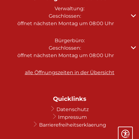
Verwaltung:
Klicken, um weitere Öffnungs- oder Schließzeiten au
Geschlossen:
öffnet nächsten Montag um 08:00 Uhr
Bürgerbüro:
Klicken, um weitere Öffnungs- oder Schließzeiten au
Geschlossen:
öffnet nächsten Montag um 08:00 Uhr
alle Öffnungszeiten in der Übersicht
Quicklinks
Datenschutz
Impressum
Barrierefreiheitserklaerung
Seite ein