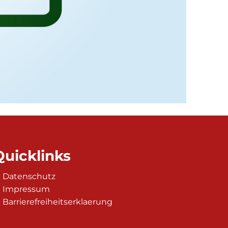
Quicklinks
Datenschutz
 auszublenden
:00 Uhr
Impressum
Barrierefreiheitserklaerung