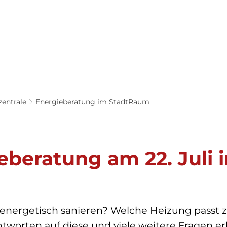
Service & 
Tourismus & 
Klima & Stadt-
Anträge
Freizeit
entwicklung
zentrale
Energieberatung im StadtRaum
eberatung am 22. Juli
energetisch sanieren? Welche Heizung passt
tworten auf diese und viele weitere Fragen e