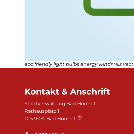
eco friendly light bulbs energy windmills vecto
Kontakt & Anschrift
Stadtverwaltung Bad Honnef
Rathausplatz 1
D-53604
Bad Honnef