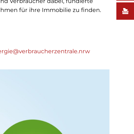
nd Verbraucher dabei, fundierte
men für ihre Immobilie zu finden.
nergie@verbraucherzentrale.nrw