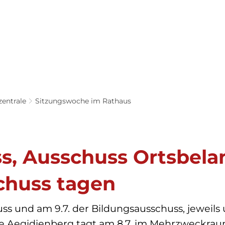
Service & 
Tourismus & 
Klima & Stadt-
Anträge
Freizeit
entwicklung
zentrale
Sitzungswoche im Rathaus
s, Ausschuss Ortsbela
chuss tagen
ss und am 9.7. der Bildungsausschuss, jeweils 
e Aegidienberg tagt am 8.7. im Mehrzweckra