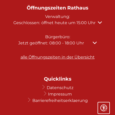
Öffnungszeiten Rathaus
Verwaltung:
Klicken, um weitere Öffnungs- oder Schließzeit
Geschlossen:
öffnet heute um 15:00 Uhr
Bürgerbüro:
Klicken, um weitere Öffnungs- oder Schließze
Jetzt geöffnet:
08:00
-
18:00
Uhr
Von 08:00 b
alle Öffnungszeiten in der Übersicht
Quicklinks
Datenschutz
Impressum
Barrierefreiheitserklaerung
Seite ein