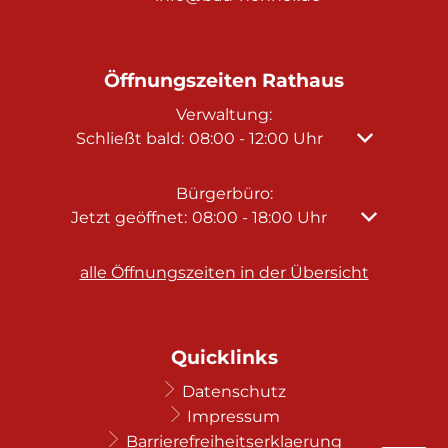
Öffnungszeiten Rathaus
Verwaltung:
Klicken, um weitere Öffnungs- oder Schließz
Schließt bald:
08:00
-
12:00
Uhr
Von 08:00 bi
Bürgerbüro:
Klicken, um weitere Öffnungs- oder Schließze
Jetzt geöffnet:
08:00
-
18:00
Uhr
Von 08:00 b
alle Öffnungszeiten in der Übersicht
Quicklinks
Datenschutz
Impressum
Barrierefreiheitserklaerung