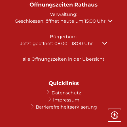
Öffnungszeiten Rathaus
Verwaltung:
Klicken, um weitere Öffnungs- oder Schließzeit
Geschlossen:
öffnet heute um 15:00 Uhr
Bürgerbüro:
Klicken, um weitere Öffnungs- oder Schließze
Jetzt geöffnet:
08:00
-
18:00
Uhr
Von 08:00 b
alle Öffnungszeiten in der Übersicht
Quicklinks
Datenschutz
Impressum
Barrierefreiheitserklaerung
Seite ein